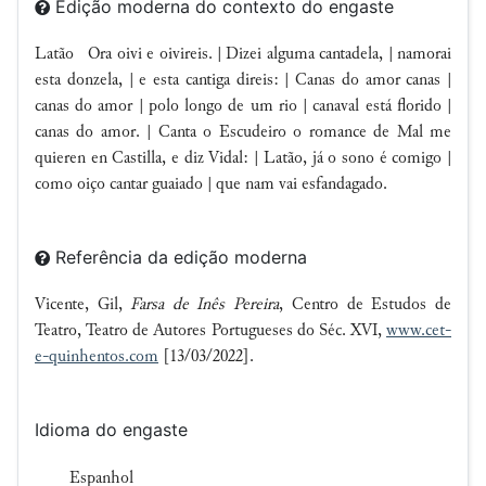
Edição moderna do contexto do engaste
Latão Ora oivi e oivireis. | Dizei alguma cantadela, | namorai
esta donzela, | e esta cantiga direis: | Canas do amor canas |
canas do amor | polo longo de um rio | canaval está florido |
canas do amor. | Canta o Escudeiro o romance de Mal me
quieren en Castilla, e diz Vidal: | Latão, já o sono é comigo |
como oiço cantar guaiado | que nam vai esfandagado.
Referência da edição moderna
Vicente, Gil,
Farsa de Inês Pereira
, Centro de Estudos de
Teatro, Teatro de Autores Portugueses do Séc. XVI,
www.cet-
e-quinhentos.com
[13/03/2022].
Idioma do engaste
Espanhol