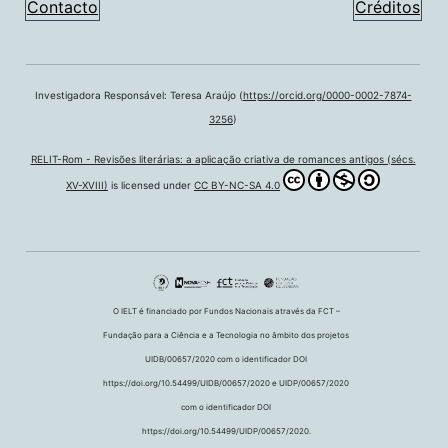
Contacto
Créditos
Investigadora Responsável: Teresa Araújo (
https://orcid.org/0000-0002-7874-
3256
)
RELIT-Rom - Revisões literárias: a aplicação criativa de romances antigos (sécs.
XV-XVIII)
is licensed under
CC BY-NC-SA 4.0
O IELT é financiado por Fundos Nacionais através da FCT –
Fundação para a Ciência e a Tecnologia no âmbito dos projetos
UIDB/00657/2020 com o identificador DOI
https://doi.org/10.54499/UIDB/00657/2020 e UIDP/00657/2020
com o identificador DOI
https://doi.org/10.54499/UIDP/00657/2020.