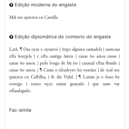
Edição moderna do engaste
Mal me quieren en Castilla
Edição diplomática do contexto do engaste
Latã. ¶ Oꝛa oyui ꞇ oyuireis | ꝺiei alguma cantadela | namai
eﬅa ꝺonela | ꞇ eﬅa cantiga ꝺireis | canas ꝺo am canas |
canas ꝺo am. | polo longo de hũ rio | canaual eﬅaa flido |
canas ꝺo am. | ¶ Canta o eſcudeyro ho romãce | de mal me
quieren en Caﬅilha, | & diz Vidal. | ¶ Latam ja o ſono he
comigo | como oyço cantar guayado | que nam vay
eſfandagado.
Fac-símile