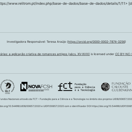
ttps://www.relitrom.pt/index.php/base-de-dados/base-de-dados/details/1/11> [d
Investigadora Responsável: Teresa Araújo (
https://orcid.org/0000-0002-7874-3256
)
árias: a aplicação criativa de romances antigos (sécs. XV-XVIII)
is licensed under
CC BY-NC-S
 Fundos Nacionais através da FCT – Fundação para a Ciência e a Tecnologia no âmbito dos projetos UIDB/00657/202
/doi.org/10.54499/UIDB/00657/2020 e UIDP/00657/2020 com o identificador DOI https://doi.org/10.54499/UIDP/006