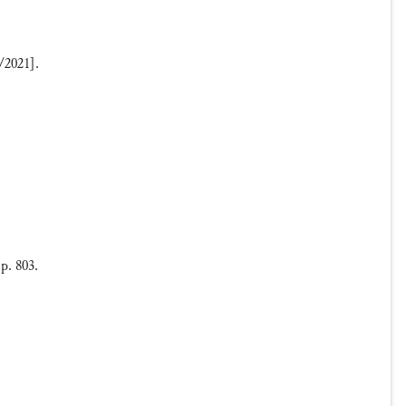
/2021].
 p. 803.