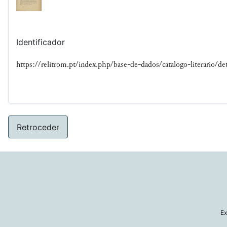
Identificador
https://relitrom.pt/index.php/base-de-dados/catalogo-literario/det
Retroceder
Ex