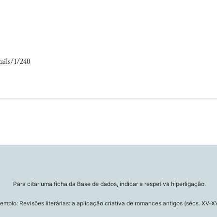
ails/1/240
Para citar uma ficha da Base de dados, indicar a respetiva hiperligação.
emplo: Revisões literárias: a aplicação criativa de romances antigos (sécs. XV-XV