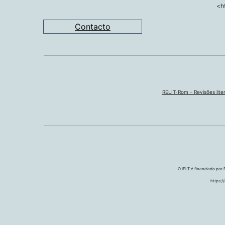
<h
Contacto
RELIT-Rom - Revisões liter
O IELT é financiado por
https:/