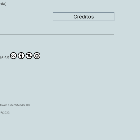
ata]
Créditos
A 4.0
0 com o identificador DOI
57/2020.