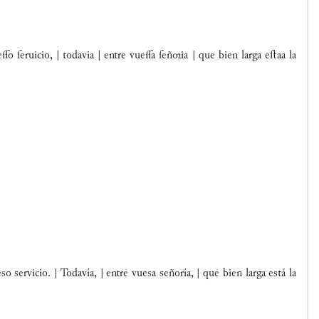
 ſeruicio, | todavia | entre vuea ſeñia | que bien larga eﬅaa la
ervicio. | Todavía, | entre vuesa señoría, | que bien larga está la