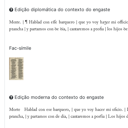
Edição diplomática do contexto do engaste
Mte. | ¶ Hablad con ee barquero | que yo voy haer mi officio. 
pꝛancha | y partamos con ꝺe ꝺia, | cantaremos a pꝛofia | los hijos ꝺ
Fac-símile
Edição moderna do contexto do engaste
Morte Hablad con ese barquero, | que yo voy hacer mi oficio. | Dia
prancha, | y partamos con de día, | cantaremos a porfía | Los hijos