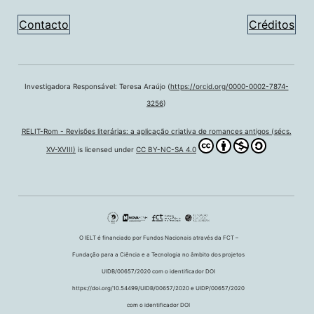
Contacto
Créditos
Investigadora Responsável: Teresa Araújo (
https://orcid.org/0000-0002-7874-
3256
)
RELIT-Rom - Revisões literárias: a aplicação criativa de romances antigos (sécs.
XV-XVIII)
is licensed under
CC BY-NC-SA 4.0
O IELT é financiado por Fundos Nacionais através da FCT –
Fundação para a Ciência e a Tecnologia no âmbito dos projetos
UIDB/00657/2020 com o identificador DOI
https://doi.org/10.54499/UIDB/00657/2020 e UIDP/00657/2020
com o identificador DOI