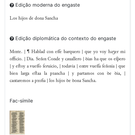
Edição moderna do engaste
Los hijos de dona Sancha
Edição diplomática do contexto do engaste
Mte. | ¶ Hablad con ee barquero | que yo voy haer mi
officio. | Dia. Señ Conde y cauallero | ꝺias ha que os eſpero
| y eﬅoy a vueo ſeruicio, | todavia | entre vuea ſeñia | que
bien larga eﬅaa la pꝛancha | y partamos con ꝺe ꝺia, |
cantaremos a pꝛofia | los hijos ꝺe ꝺona Sancha.
Fac-símile